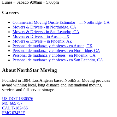
Lunes – Sábado 9:00am – 5:00pm
Careers
Commercial Moving Onsite Estimator – in Northridge, CA
Movers & Drivers - in Northridge, CA
Movers & Drivers - in San Leandro, CA
Movers & Drivers – in Austin, TX
Movers & Drivers – in Phoenix, AZ
Personal de mudanza y choferes - en Austin, TX
Personal de mudanza y choferes - en Northridge, CA
Personal de mudanza y choferes - en Phoenix, CA
Personal de mudanza y choferes - en San Leandro, CA
About NorthStar Moving
Founded in 1994, Los Angeles based NorthStar Moving provides
award winning local, long distance and international moving
services and full service storage.
US DOT 1836576
MC-665757
CAL T-182466
FMC 03452F