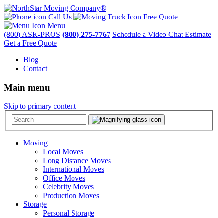
Call Us
Free Quote
Menu
(800) ASK-PROS
(800) 275-7767
Schedule a Video Chat Estimate
Get a Free Quote
Blog
Contact
Main menu
Skip to primary content
Moving
Local Moves
Long Distance Moves
International Moves
Office Moves
Celebrity Moves
Production Moves
Storage
Personal Storage