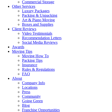
Commercial Storage
Other Services
Luxury Packages
Packing & Unpacking
Art & Piano Moving
Boxes and Supplies
Client Reviews
Video Testimonials
Recommendation Letters
Social Media Reviews
Awards
Moving Tips
Moving How To
Packing Tips
Insurance
Rules & Regulations
FAQ
About
Company Info
Locations
Press
Community
Going Green
Blog
Franchise Opportunities