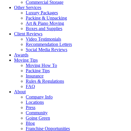
Commercial Storage
Other Services
Luxury Packages
Packing & Unpacking
Art & Piano Moving
Boxes and Supplies
Client Reviews
Video Testimonials
Recommendation Letters
Social Media Reviews
Awards
Moving Tips
Moving How To
Packing Tips
Insurance
Rules & Regulations
FAQ
About
Company Info
Locations
Press
Community
Going Green
Blog
Franchise Opportunities