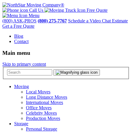
Call Us
Free Quote
Menu
(800) ASK-PROS
(800) 275-7767
Schedule a Video Chat Estimate
Get a Free Quote
Blog
Contact
Main menu
Skip to primary content
Moving
Local Moves
Long Distance Moves
International Moves
Office Moves
Celebrity Moves
Production Moves
Storage
Personal Storage