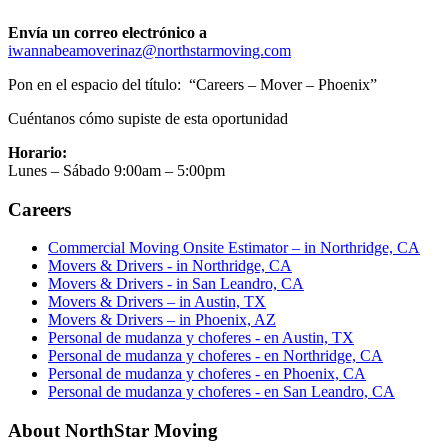
Envía un correo electrónico a
iwannabeamoverinaz@northstarmoving.com
Pon en el espacio del título:
“Careers – Mover – Phoenix”
Cuéntanos cómo supiste de esta oportunidad
Horario:
Lunes – Sábado 9:00am – 5:00pm
Careers
Commercial Moving Onsite Estimator – in Northridge, CA
Movers & Drivers - in Northridge, CA
Movers & Drivers - in San Leandro, CA
Movers & Drivers – in Austin, TX
Movers & Drivers – in Phoenix, AZ
Personal de mudanza y choferes - en Austin, TX
Personal de mudanza y choferes - en Northridge, CA
Personal de mudanza y choferes - en Phoenix, CA
Personal de mudanza y choferes - en San Leandro, CA
About NorthStar Moving